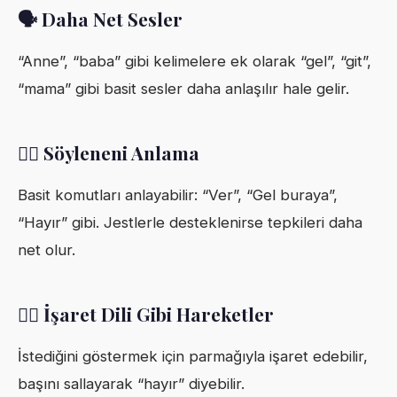
🗣️ Daha Net Sesler
“Anne”, “baba” gibi kelimelere ek olarak “gel”, “git”,
“mama” gibi basit sesler daha anlaşılır hale gelir.
🧏‍♂️ Söyleneni Anlama
Basit komutları anlayabilir: “Ver”, “Gel buraya”,
“Hayır” gibi. Jestlerle desteklenirse tepkileri daha
net olur.
🧏‍♀️ İşaret Dili Gibi Hareketler
İstediğini göstermek için parmağıyla işaret edebilir,
başını sallayarak “hayır” diyebilir.