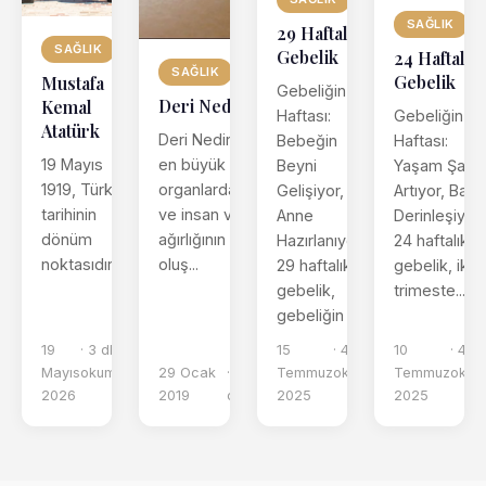
SAĞLIK
29 Haftalık
SAĞLIK
Gebelik
24 Haftalık
SAĞLIK
Gebelik
Mustafa
Gebeliğin 29.
Deri Nedir?
Kemal
Haftası:
Gebeliğin 24
Atatürk
Deri Nedir? Deri,
Bebeğin
Haftası:
19 Mayıs
en büyük
Beyni
Yaşam Şansı
1919, Türk
organlardan biridir
Gelişiyor,
Artıyor, Bağ
tarihinin
ve insan vücut
Anne
Derinleşiyor
dönüm
ağırlığının %16’sını
Hazırlanıyor
24 haftalık
noktasıdır.
oluş...
29 haftalık
gebelik, ikinc
gebelik,
trimeste...
gebeliğin ...
19
· 3 dk
15
· 4 dk
10
· 4 d
Mayıs
okuma
29 Ocak
· 3 dk
Temmuz
okuma
Temmuz
okum
2026
2019
okuma
2025
2025