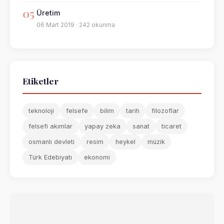
05
Üretim
06 Mart 2019 · 242 okunma
Etiketler
teknoloji
felsefe
bilim
tarih
filozoflar
felsefi akımlar
yapay zeka
sanat
ticaret
osmanlı devleti
resim
heykel
müzik
Türk Edebiyatı
ekonomi