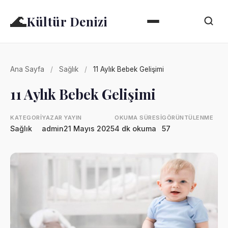
🌊
Kültür Denizi
Ana Sayfa
/
Sağlık
/
11 Aylık Bebek Gelişimi
11 Aylık Bebek Gelişimi
KATEGORI
YAZAR
YAYIN
OKUMA SÜRESI
GÖRÜNTÜLENME
Sağlık
admin
21 Mayıs 2025
4 dk okuma
57