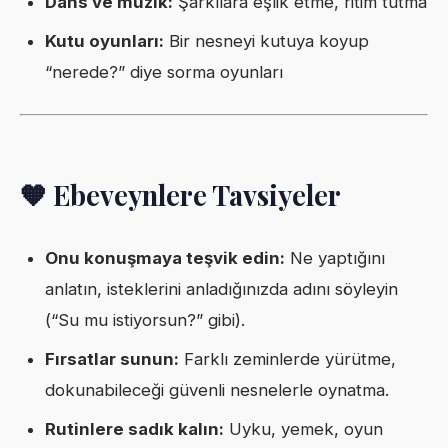
Dans ve müzik:
Şarkılara eşlik etme, ritim tutma
Kutu oyunları:
Bir nesneyi kutuya koyup
“nerede?” diye sorma oyunları
🧡 Ebeveynlere Tavsiyeler
Onu konuşmaya teşvik edin:
Ne yaptığını
anlatın, isteklerini anladığınızda adını söyleyin
(“Su mu istiyorsun?” gibi).
Fırsatlar sunun:
Farklı zeminlerde yürütme,
dokunabileceği güvenli nesnelerle oynatma.
Rutinlere sadık kalın:
Uyku, yemek, oyun