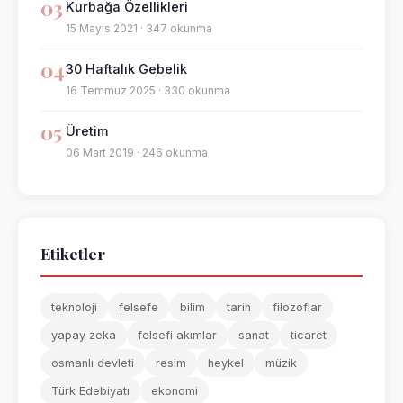
03
Kurbağa Özellikleri
15 Mayıs 2021 · 347 okunma
04
30 Haftalık Gebelik
16 Temmuz 2025 · 330 okunma
05
Üretim
06 Mart 2019 · 246 okunma
Etiketler
teknoloji
felsefe
bilim
tarih
filozoflar
yapay zeka
felsefi akımlar
sanat
ticaret
osmanlı devleti
resim
heykel
müzik
Türk Edebiyatı
ekonomi