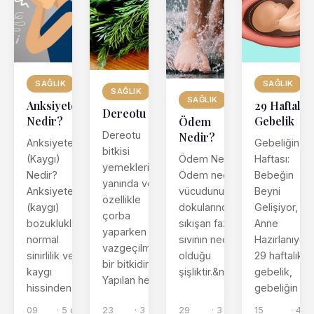
SAĞLIK
SAĞLIK
SAĞLIK
SAĞLIK
Anksiyete
29 Haftalık
Dereotu
Nedir?
Gebelik
Ödem
Dereotu
Nedir?
Anksiyete
Gebeliğin 29
bitkisi
(Kaygı)
Ödem Nedir?
Haftası:
yemeklerin
Nedir?
Ödem nedir;
Bebeğin
yanında ve
Anksiyete
vücudunuzun
Beyni
özellikle
(kaygı)
dokularında
Gelişiyor,
çorba
bozuklukları,
sıkışan fazla
Anne
yaparken
normal
sıvının neden
Hazırlanıyor
vazgeçilmez
sinirlilik veya
olduğu
29 haftalık
bir bitkidir.
kaygı
şişliktir.&nbs...
gebelik,
Yapılan her...
hissinden f...
gebeliğin ...
09
· 5 dk
23
· 3 dk
29
· 3 dk
15
· 4 d