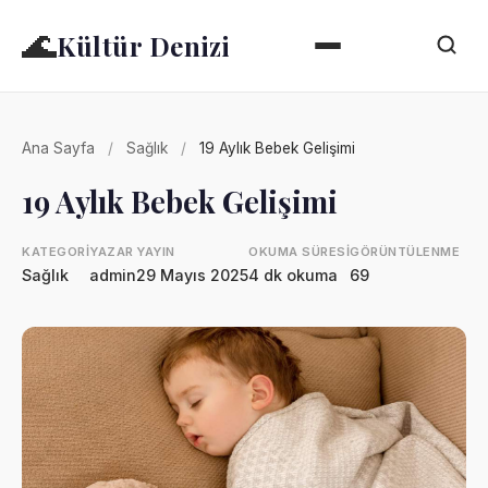
🌊
Kültür Denizi
Ana Sayfa
/
Sağlık
/
19 Aylık Bebek Gelişimi
19 Aylık Bebek Gelişimi
KATEGORI
YAZAR
YAYIN
OKUMA SÜRESI
GÖRÜNTÜLENME
Sağlık
admin
29 Mayıs 2025
4 dk okuma
69