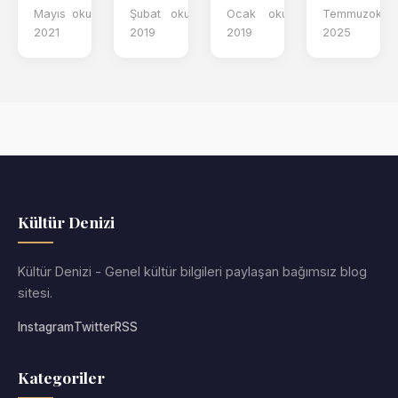
Mayıs
okuma
Şubat
okuma
Ocak
okuma
Temmuz
okum
2021
2019
2019
2025
Kültür Denizi
Kültür Denizi - Genel kültür bilgileri paylaşan bağımsız blog
sitesi.
Instagram
Twitter
RSS
Kategoriler