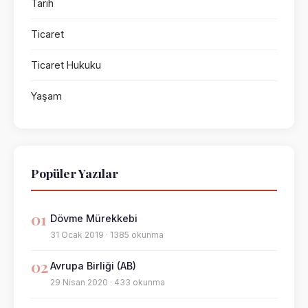
Tarih
Ticaret
Ticaret Hukuku
Yaşam
Popüler Yazılar
01
Dövme Mürekkebi
31 Ocak 2019 · 1385 okunma
02
Avrupa Birliği (AB)
29 Nisan 2020 · 433 okunma