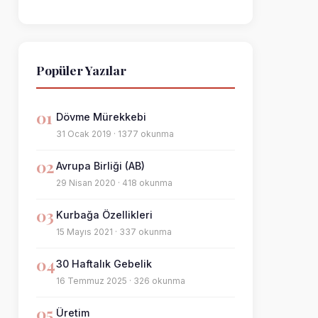
Popüler Yazılar
01
Dövme Mürekkebi
31 Ocak 2019 · 1377 okunma
02
Avrupa Birliği (AB)
29 Nisan 2020 · 418 okunma
03
Kurbağa Özellikleri
15 Mayıs 2021 · 337 okunma
04
30 Haftalık Gebelik
16 Temmuz 2025 · 326 okunma
05
Üretim