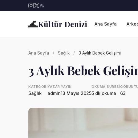
🌊
Kültür Denizi
Ana Sayfa
Arkeo
Ana Sayfa
/
Sağlık
/
3 Aylık Bebek Gelişimi
3 Aylık Bebek Gelişi
KATEGORI
YAZAR
YAYIN
OKUMA SÜRESI
GÖRÜNT
Sağlık
admin
13 Mayıs 2025
5 dk okuma
63