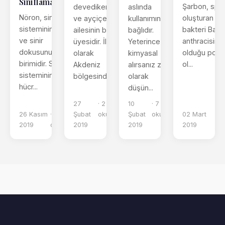
Sınıflamaları
Şarbon, spo
aslında
devedikenidir
Nöron, sinir
oluşturan
kullanımına
ve ayçiçeği
sisteminin
bakteri Bacil
bağlıdır.
ailesinin bir
ve sinir
anthracisini
Yeterince
üyesidir. İlk
dokusunun temel
olduğu potan
kimyasal
olarak
birimidir. Sinir
ol...
alırsanız zehir
Akdeniz
sisteminin tüm
olarak
bölgesinde...
hücr...
düşün...
27
· 2 dk
10
· 7 dk
26 Kasım
· 5 dk
Şubat
okuma
Şubat
okuma
02 Mart
· 6
2019
okuma
2019
2019
2019
ok