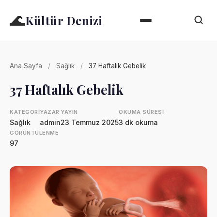
🌊
Kültür Denizi
Ana Sayfa
/
Sağlık
/
37 Haftalık Gebelik
37 Haftalık Gebelik
KATEGORI
YAZAR
YAYIN
OKUMA SÜRESI
Sağlık
admin
23 Temmuz 2025
3 dk okuma
GÖRÜNTÜLENME
97