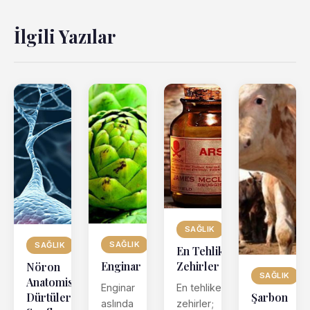
İlgili Yazılar
SAĞLIK
SAĞLIK
SAĞLIK
En Tehlikeli
Zehirler
Enginar
Nöron
SAĞLIK
Anatomisi, Sinir
En tehlikeli
Enginar
Dürtüleri ve
Şarbon
zehirler;
aslında