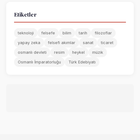
Etiketler
teknoloji
felsefe
bilim
tarih
filozoflar
yapay zeka
felsefi akımlar
sanat
ticaret
osmanlı devleti
resim
heykel
müzik
Osmanlı İmparatorluğu
Türk Edebiyatı