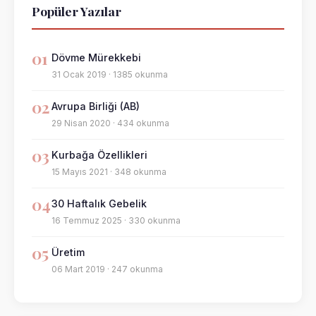
Popüler Yazılar
01
Dövme Mürekkebi
31 Ocak 2019 · 1385 okunma
02
Avrupa Birliği (AB)
29 Nisan 2020 · 434 okunma
03
Kurbağa Özellikleri
15 Mayıs 2021 · 348 okunma
04
30 Haftalık Gebelik
16 Temmuz 2025 · 330 okunma
05
Üretim
06 Mart 2019 · 247 okunma