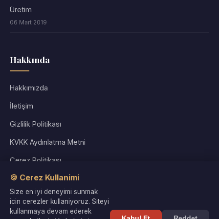
Üretim
06 Mart 2019
Hakkında
Hakkımızda
İletişim
Gizlilik Politikası
KVKK Aydınlatma Metni
Çerez Politikası
🍪 Cerez Kullanimi
Kullanım Koşulları
Size en iyi deneyimi sunmak
Site Haritası
icin cerezler kullaniyoruz. Siteyi
kullanmaya devam ederek
Kabul Et
Reddet