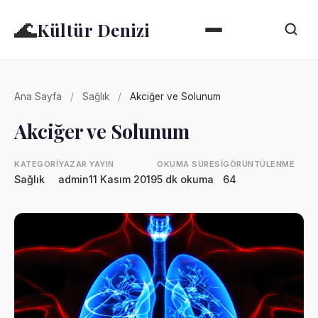
🌊
Kültür Denizi
Ana Sayfa
/
Sağlık
/
Akciğer ve Solunum
Akciğer ve Solunum
KATEGORI
YAZAR
YAYIN
OKUMA SÜRESI
GÖRÜNTÜLENME
Sağlık
admin
11 Kasım 2019
5 dk okuma
64