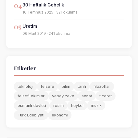
04
30 Haftalık Gebelik
16 Temmuz 2025 · 321 okunma
05
Üretim
06 Mart 2019 · 241 okunma
Etiketler
teknoloji
felsefe
bilim
tarih
filozoflar
felsefi akımlar
yapay zeka
sanat
ticaret
osmanlı devleti
resim
heykel
müzik
Türk Edebiyatı
ekonomi