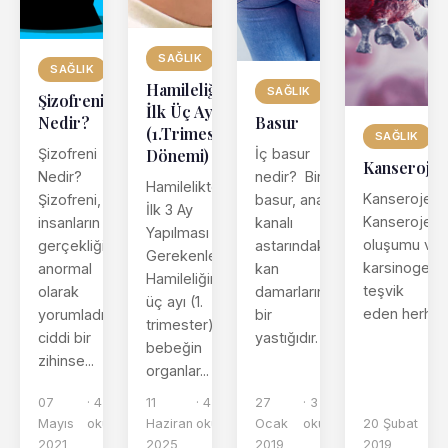
SAĞLIK
SAĞLIK
Hamileliğin
SAĞLIK
Şizofreni
İlk Üç Ayı
Nedir?
Basur
(1.Trimester
SAĞLIK
Şizofreni
Dönemi)
İç basur
Kanserojen
Nedir?
nedir? Bir
Hamilelikte
Kanserojen 
Şizofreni,
basur, anal
İlk 3 Ay
Kanserojen,
insanların
kanalı
Yapılması
oluşumu ve
gerçekliği
astarındaki
Gerekenler
karsinogene
anormal
kan
Hamileliğin ilk
teşvik
olarak
damarlarının
üç ayı (1.
eden herhangi
yorumladıkları
bir
trimester),
ciddi bir
yastığıdır. Bü...
bebeğin
zihinse...
organlar...
07
· 4 dk
11
· 4 dk
27
· 3 dk
Mayıs
okuma
Haziran
okuma
Ocak
okuma
20 Şubat
· 
2021
2025
2019
2019
o