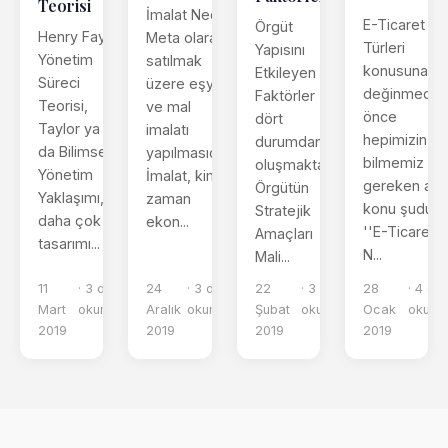
Teorisi
İmalat Nedir
E-Ticaret
Örgüt
Henry Fayol
Meta olarak
Türleri
Yapısını
Yönetim
satılmak
konusuna
Etkileyen
Süreci
üzere eşya
değinmede
Faktörler
Teorisi,
ve mal
önce
dört
Taylor ya
imalatı
hepimizin
durumdan
da Bilimsel
yapılmasıdır.
bilmemiz
oluşmaktadır.
Yönetim
İmalat, kimi
gereken asıl
Örgütün
Yaklaşımı,
zaman
konu şudur;
Stratejik
daha çok iş
ekon...
''E-Ticaret
Amaçları
tasarımı...
N...
Mali...
11
· 3 dk
24
· 3 dk
22
· 3 dk
28
· 4 dk
Mart
okuma
Aralık
okuma
Şubat
okuma
Ocak
okum
2019
2019
2019
2019