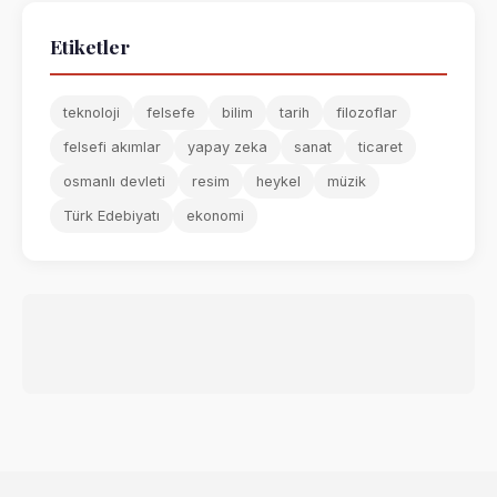
Etiketler
teknoloji
felsefe
bilim
tarih
filozoflar
felsefi akımlar
yapay zeka
sanat
ticaret
osmanlı devleti
resim
heykel
müzik
Türk Edebiyatı
ekonomi