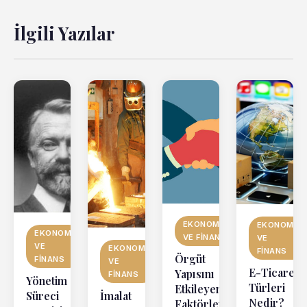
İlgili Yazılar
EKONOMI
EKONOMI
EKONOMI
VE FINANS
VE
VE
EKONOMI
FINANS
Örgüt
FINANS
VE
E-Ticaret
Yapısını
FINANS
Yönetim
Türleri
Etkileyen
Süreci
İmalat
Nedir?
Faktörler