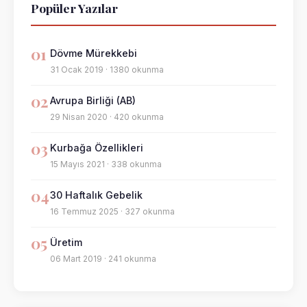
Popüler Yazılar
01
Dövme Mürekkebi
31 Ocak 2019 · 1380 okunma
02
Avrupa Birliği (AB)
29 Nisan 2020 · 420 okunma
03
Kurbağa Özellikleri
15 Mayıs 2021 · 338 okunma
04
30 Haftalık Gebelik
16 Temmuz 2025 · 327 okunma
05
Üretim
06 Mart 2019 · 241 okunma