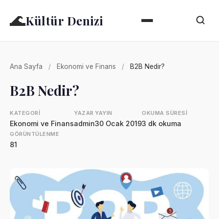
🌊
Kültür Denizi
Ana Sayfa
/
Ekonomi ve Finans
/
B2B Nedir?
B2B Nedir?
KATEGORI
YAZAR
YAYIN
OKUMA SÜRESI
Ekonomi ve Finans
admin
30 Ocak 2019
3 dk okuma
GÖRÜNTÜLENME
81