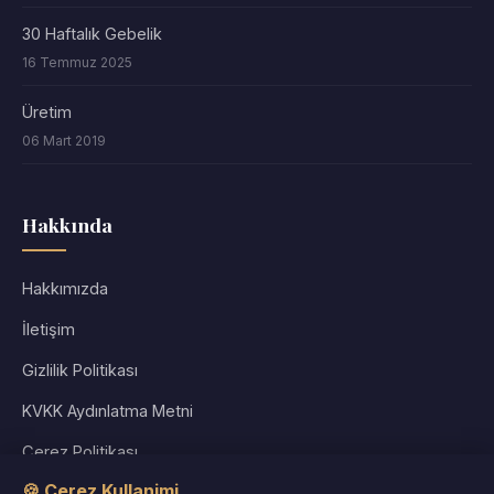
30 Haftalık Gebelik
16 Temmuz 2025
Üretim
06 Mart 2019
Hakkında
Hakkımızda
İletişim
Gizlilik Politikası
KVKK Aydınlatma Metni
Çerez Politikası
🍪 Cerez Kullanimi
Kullanım Koşulları