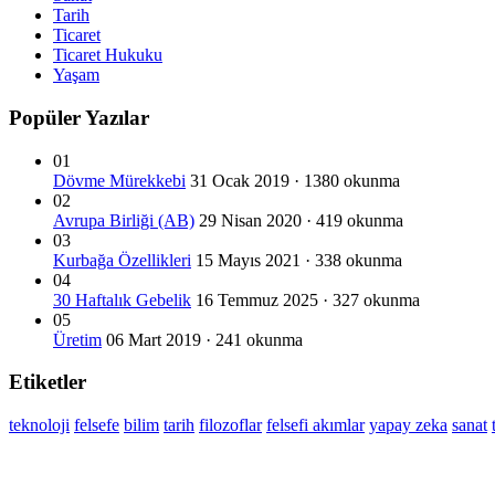
Tarih
Ticaret
Ticaret Hukuku
Yaşam
Popüler Yazılar
01
Dövme Mürekkebi
31 Ocak 2019 · 1380 okunma
02
Avrupa Birliği (AB)
29 Nisan 2020 · 419 okunma
03
Kurbağa Özellikleri
15 Mayıs 2021 · 338 okunma
04
30 Haftalık Gebelik
16 Temmuz 2025 · 327 okunma
05
Üretim
06 Mart 2019 · 241 okunma
Etiketler
teknoloji
felsefe
bilim
tarih
filozoflar
felsefi akımlar
yapay zeka
sanat