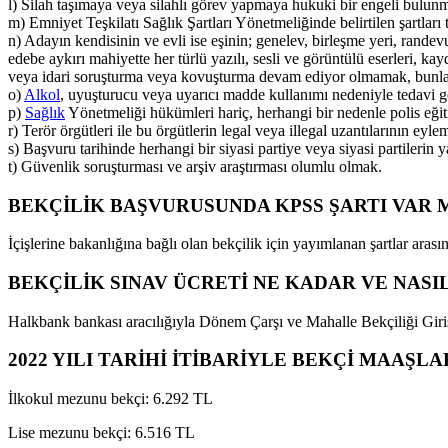
l) Silah taşımaya veya silahlı görev yapmaya hukuki bir engeli bulu
m) Emniyet Teşkilatı Sağlık Şartları Yönetmeliğinde belirtilen şartları
n) Adayın kendisinin ve evli ise eşinin; genelev, birleşme yeri, rande
edebe aykırı mahiyette her türlü yazılı, sesli ve görüntülü eserleri,
veya idari soruşturma veya kovuşturma devam ediyor olmamak, bunla
o)
Alkol
, uyuşturucu veya uyarıcı madde kullanımı nedeniyle tedavi
p)
Sağlık
Yönetmeliği hükümleri hariç, herhangi bir nedenle polis eğ
r) Terör örgütleri ile bu örgütlerin legal veya illegal uzantılarının e
s) Başvuru tarihinde herhangi bir siyasi partiye veya siyasi partileri
t) Güvenlik soruşturması ve arşiv araştırması olumlu olmak.
BEKÇİLİK BAŞVURUSUNDA KPSS ŞARTI VAR 
İçişlerine bakanlığına bağlı olan bekçilik için yayımlanan şartlar ara
BEKÇİLİK SINAV ÜCRETİ NE KADAR VE NASI
Halkbank bankası aracılığıyla Dönem Çarşı ve Mahalle Bekçiliği Giriş 
2022 YILI TARİHİ İTİBARİYLE BEKÇİ MAAŞLA
İlkokul mezunu bekçi: 6.292 TL
Lise mezunu bekçi: 6.516 TL