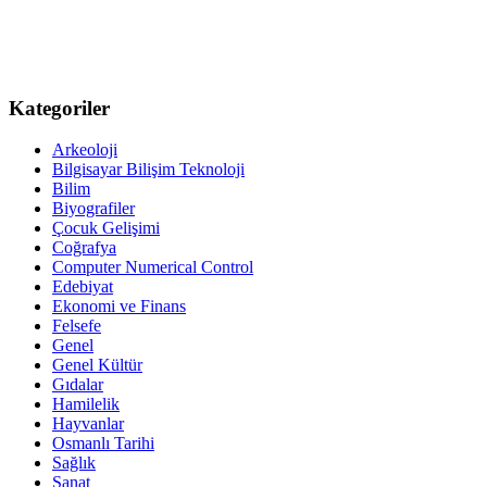
Kategoriler
Arkeoloji
Bilgisayar Bilişim Teknoloji
Bilim
Biyografiler
Çocuk Gelişimi
Coğrafya
Computer Numerical Control
Edebiyat
Ekonomi ve Finans
Felsefe
Genel
Genel Kültür
Gıdalar
Hamilelik
Hayvanlar
Osmanlı Tarihi
Sağlık
Sanat