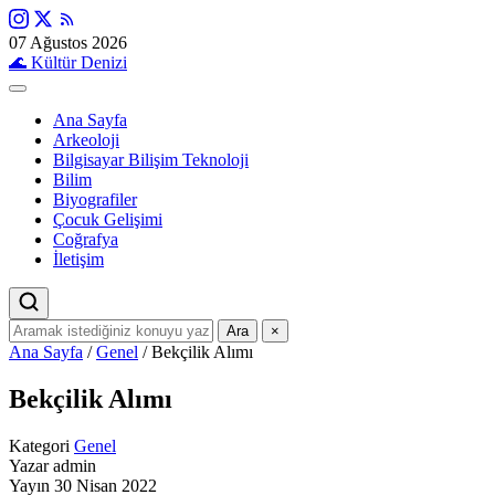
07 Ağustos 2026
🌊
Kültür Denizi
Ana Sayfa
Arkeoloji
Bilgisayar Bilişim Teknoloji
Bilim
Biyografiler
Çocuk Gelişimi
Coğrafya
İletişim
Ara
×
Ana Sayfa
/
Genel
/
Bekçilik Alımı
Bekçilik Alımı
Kategori
Genel
Yazar
admin
Yayın
30 Nisan 2022