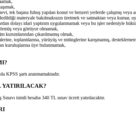
nmamak,
 taşımak,
vuevi, tek başına fuhuş yapılan konut ve benzeri yerlerde çalışmış veya a
 kaydedildiği materyale bakılmaksızın üretmek ve satmaktan veya kumar, 
rdan dolayı idari yaptırım uygulanmamak veya bu işler nedeniyle hü
 görmüş veya görüyor olmamak,
itim kurumlarından çıkarılmamış olmak,
ylemlerine, toplantılarına, yürüyüş ve mitinglerine karışmamış, desteklem
n yan kuruluşlarına üye bulunmamak,
MI?
sında KPSS şartı aranmamaktadır.
L YATIRILACAK?
Sınavı isimli hesaba 340 TL sınav ücreti yatırılacaktır.
RI