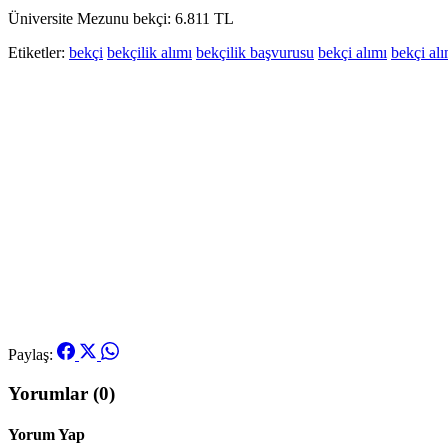
Üniversite Mezunu bekçi: 6.811 TL
Etiketler:
bekçi
bekçilik alımı
bekçilik başvurusu
bekçi alımı
bekçi al
Paylaş:
Yorumlar (0)
Yorum Yap