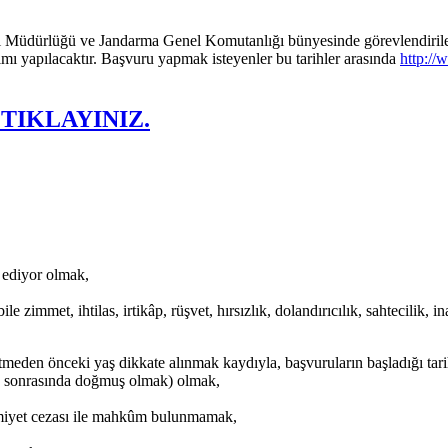
el Müdürlüğü ve Jandarma Genel Komutanlığı bünyesinde görevlendirilec
mı yapılacaktır. Başvuru yapmak isteyenler bu tarihler arasında
http://
TIKLAYINIZ.
t ediyor olmak,
le zimmet, ihtilas, irtikâp, rüşvet, hırsızlık, dolandırıcılık, sahtecilik, 
tmeden önceki yaş dikkate alınmak kaydıyla, başvuruların başladığı tar
e sonrasında doğmuş olmak) olmak,
iyet cezası ile mahkûm bulunmamak,