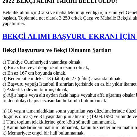
2022 BEKÇİ ALIMI TARİHİ BELLİ OLDU!
Bekçilik alımı için;Çarşı ve mahallelerin güvenliği için Emniyet Gen
başladı. Toplamda net olarak 3.250 erkek Çarşı ve Mahalle Bekçisi alı
yapabilirler.
BEKÇİ ALIMI BAŞVURU EKRANI İÇİN 
Bekçi Başvurusu ve Bekçi Olmanın Şartları
a) Türkiye Cumhuriyeti vatandaşı olmak,
b) En az lise veya dengi okul mezunu olmak,
c) En az 167 cm boyunda
olmak,
d) Beden kitle indeksi 18 (dâhil) ile 27 (dâhil) arasında olmak.
e) Başvuru yaptığı İstanbul il sınırları içerisinde en az bir yıldır ikame
f) Askerlik ödevini bitirmiş olmak,
g) Ağır hapis veya altı aydan fazla hapis veyahut affa uğramış olsalar bi
fiilden dolayı hapis cezasından hükümlü bulunmamak
h) 18 yaşını tamamladıktan sonra yaptırılan yaş düzeltmelerinde düzel
doğmuş olmak) ve 31 yaşından gün almamış (19.09.1990 tarihinde v
i) Türk toplum telakkilerine göre kötü şöhretli tanınmamak,
j) Kamu haklarından mahrum olmamak, kamu hizmetlerinden mahrum
k) Memuriyete engel bir hali bulunmamak,