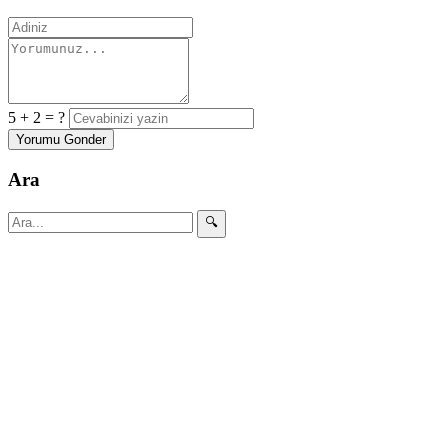
5 + 2 = ?
Yorumu Gonder
Ara
🔍