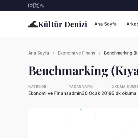
🌊
Kültür Denizi
Ana Sayfa
Arkeo
Ana Sayfa
/
Ekonomi ve Finans
/
Benchmarking (K
Benchmarking (Kıy
KATEGORI
YAZAR
YAYIN
OKUMA SÜRES
Ekonomi ve Finans
admin
30 Ocak 2019
6 dk okuma