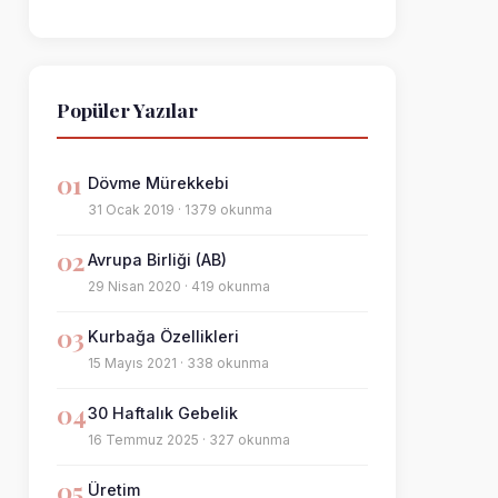
Popüler Yazılar
01
Dövme Mürekkebi
31 Ocak 2019 · 1379 okunma
02
Avrupa Birliği (AB)
29 Nisan 2020 · 419 okunma
03
Kurbağa Özellikleri
15 Mayıs 2021 · 338 okunma
04
30 Haftalık Gebelik
16 Temmuz 2025 · 327 okunma
05
Üretim