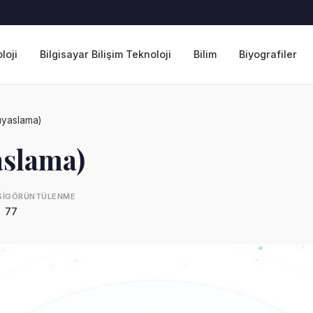
loji
Bilgisayar Bilişim Teknoloji
Bilim
Biyografiler
ıyaslama)
aslama)
I
GÖRÜNTÜLENME
77