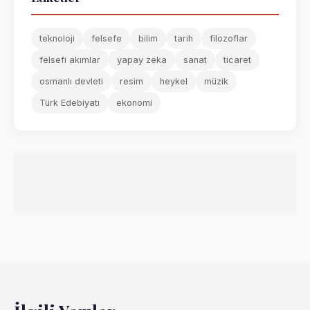
teknoloji
felsefe
bilim
tarih
filozoflar
felsefi akımlar
yapay zeka
sanat
ticaret
osmanlı devleti
resim
heykel
müzik
Türk Edebiyatı
ekonomi