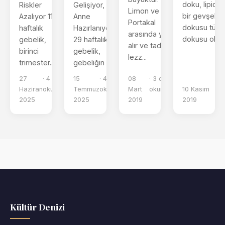
doku, lipid t
Riskler
Gelişiyor,
Limon ve
bir gevşek 
Azalıyor 11
Anne
Portakal
dokusu türüd
haftalık
Hazırlanıyor
arasında yer
dokusu olarak
gebelik,
29 haftalık
alır ve tadı
birinci
gebelik,
lezz...
trimester...
gebeliğin ...
27
· 4 dk
15
· 4 dk
08
· 3 dk
Haziran
okuma
Temmuz
okuma
Mart
okuma
10 Kasım
· 
2025
2025
2019
2019
o
Kültür Denizi