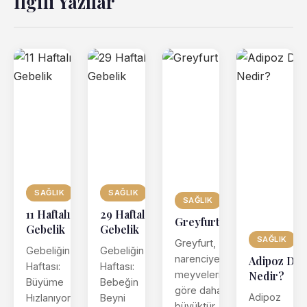
İlgili Yazılar
SAĞLIK
SAĞLIK
SAĞLIK
11 Haftalık
29 Haftalık
Greyfurt
Gebelik
Gebelik
SAĞLIK
Greyfurt,
Gebeliğin 11.
Gebeliğin 29.
narenciye
Adipoz Do
Haftası:
Haftası:
meyvelerine
Nedir?
Büyüme
Bebeğin
göre daha
Adipoz
Hızlanıyor,
Beyni
büyüktür.