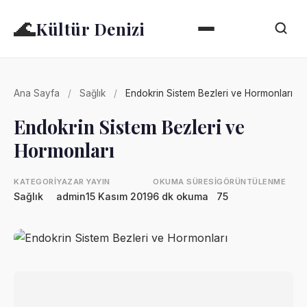
🌊
Kültür Denizi
Ana Sayfa
/
Sağlık
/
Endokrin Sistem Bezleri ve Hormonları
Endokrin Sistem Bezleri ve
Hormonları
KATEGORI
YAZAR
YAYIN
OKUMA SÜRESI
GÖRÜNTÜLENME
Sağlık
admin
15 Kasım 2019
6 dk okuma
75