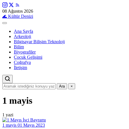
08 Ağustos 2026
🌊
Kültür Denizi
Ana Sayfa
Arkeoloji
Bilgisayar Bilişim Teknoloji
Bilim
Biyografiler
Çocuk Gelişimi
Coğrafya
İletişim
Ara
×
1 mayis
1 yazi
1 mayis
01 Mayıs 2023