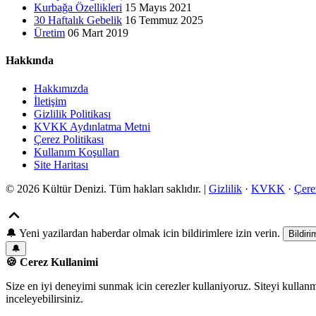
Kurbağa Özellikleri
15 Mayıs 2021
30 Haftalık Gebelik
16 Temmuz 2025
Üretim
06 Mart 2019
Hakkında
Hakkımızda
İletişim
Gizlilik Politikası
KVKK Aydınlatma Metni
Çerez Politikası
Kullanım Koşulları
Site Haritası
© 2026 Kültür Denizi. Tüm hakları saklıdır. |
Gizlilik
·
KVKK
·
Çere
🔔
Yeni yazilardan haberdar olmak icin bildirimlere izin verin.
Bildiri
🔔
🍪 Cerez Kullanimi
Size en iyi deneyimi sunmak icin cerezler kullaniyoruz. Siteyi kullan
inceleyebilirsiniz.