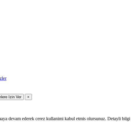
zler
mlere Izin Ver
×
maya devam ederek cerez kullanimi kabul etmis olursunuz. Detayli bilgi