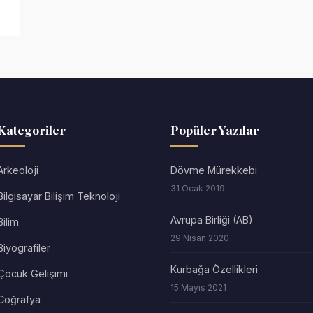
Kategoriler
Popüler Yazılar
Arkeoloji
Dövme Mürekkebi
31 Ocak 2019
Bilgisayar Bilişim Teknoloji
Avrupa Birliği (AB)
Bilim
29 Nisan 2020
Biyografiler
Kurbağa Özellikleri
Çocuk Gelişimi
15 Mayıs 2021
Coğrafya