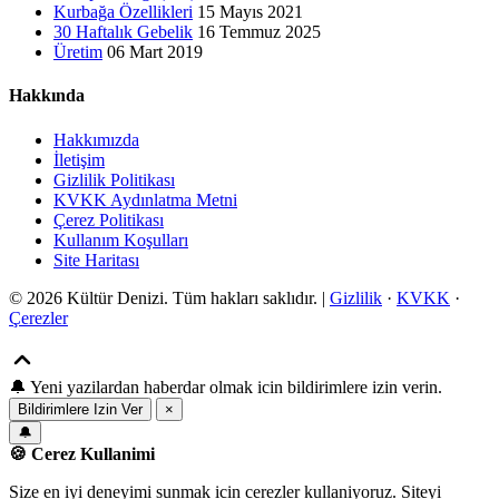
Kurbağa Özellikleri
15 Mayıs 2021
30 Haftalık Gebelik
16 Temmuz 2025
Üretim
06 Mart 2019
Hakkında
Hakkımızda
İletişim
Gizlilik Politikası
KVKK Aydınlatma Metni
Çerez Politikası
Kullanım Koşulları
Site Haritası
© 2026 Kültür Denizi. Tüm hakları saklıdır. |
Gizlilik
·
KVKK
·
Çerezler
🔔
Yeni yazilardan haberdar olmak icin bildirimlere izin verin.
Bildirimlere Izin Ver
×
🔔
🍪 Cerez Kullanimi
Size en iyi deneyimi sunmak icin cerezler kullaniyoruz. Siteyi