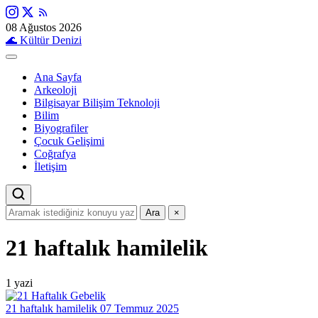
08 Ağustos 2026
🌊
Kültür Denizi
Ana Sayfa
Arkeoloji
Bilgisayar Bilişim Teknoloji
Bilim
Biyografiler
Çocuk Gelişimi
Coğrafya
İletişim
Ara
×
21 haftalık hamilelik
1 yazi
21 haftalık hamilelik
07 Temmuz 2025