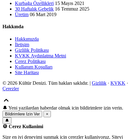
Kurbağa Özellikleri
15 Mayıs 2021
30 Haftalık Gebelik
16 Temmuz 2025
Üretim
06 Mart 2019
Hakkında
Hakkımızda
İletişim
Gizlilik Politikası
KVKK Aydınlatma Metni
Çerez Politikası
Kullanım Koşulları
Site Haritası
© 2026 Kültür Denizi. Tüm hakları saklıdır. |
Gizlilik
·
KVKK
·
Çerezler
🔔
Yeni yazilardan haberdar olmak icin bildirimlere izin verin.
Bildirimlere Izin Ver
×
🔔
🍪 Cerez Kullanimi
Size en iyi deneyimi sunmak icin cerezler kullaniyoruz. Siteyi