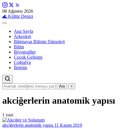
08 Ağustos 2026
🌊
Kültür Denizi
Ana Sayfa
Arkeoloji
Bilgisayar Bilişim Teknoloji
Bilim
Biyografiler
Çocuk Gelişimi
Coğrafya
İletişim
Ara
×
akciğerlerin anatomik yapısı
1 yazi
akciğerlerin anatomik yapısı
11 Kasım 2019