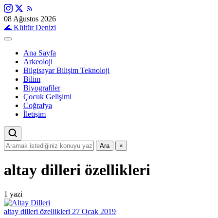
08 Ağustos 2026
🌊
Kültür Denizi
Ana Sayfa
Arkeoloji
Bilgisayar Bilişim Teknoloji
Bilim
Biyografiler
Çocuk Gelişimi
Coğrafya
İletişim
Ara
×
altay dilleri özellikleri
1 yazi
altay dilleri özellikleri
27 Ocak 2019