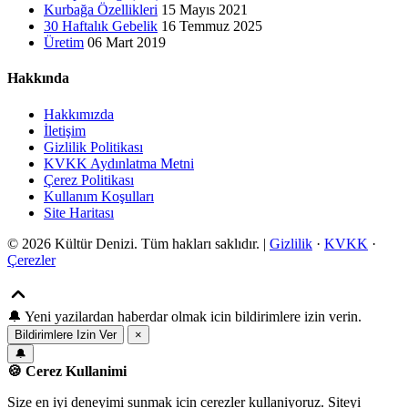
Kurbağa Özellikleri
15 Mayıs 2021
30 Haftalık Gebelik
16 Temmuz 2025
Üretim
06 Mart 2019
Hakkında
Hakkımızda
İletişim
Gizlilik Politikası
KVKK Aydınlatma Metni
Çerez Politikası
Kullanım Koşulları
Site Haritası
© 2026 Kültür Denizi. Tüm hakları saklıdır. |
Gizlilik
·
KVKK
·
Çerezler
🔔
Yeni yazilardan haberdar olmak icin bildirimlere izin verin.
Bildirimlere Izin Ver
×
🔔
🍪 Cerez Kullanimi
Size en iyi deneyimi sunmak icin cerezler kullaniyoruz. Siteyi