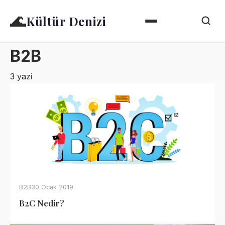
🌊
Kültür Denizi
B2B
3 yazi
B2B
30 Ocak 2019
B2C Nedir?