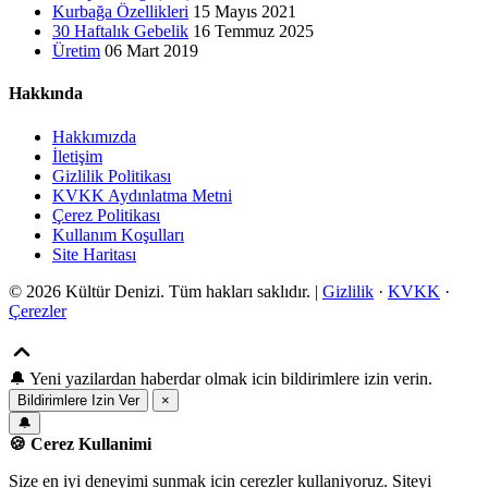
Kurbağa Özellikleri
15 Mayıs 2021
30 Haftalık Gebelik
16 Temmuz 2025
Üretim
06 Mart 2019
Hakkında
Hakkımızda
İletişim
Gizlilik Politikası
KVKK Aydınlatma Metni
Çerez Politikası
Kullanım Koşulları
Site Haritası
© 2026 Kültür Denizi. Tüm hakları saklıdır. |
Gizlilik
·
KVKK
·
Çerezler
🔔
Yeni yazilardan haberdar olmak icin bildirimlere izin verin.
Bildirimlere Izin Ver
×
🔔
🍪 Cerez Kullanimi
Size en iyi deneyimi sunmak icin cerezler kullaniyoruz. Siteyi