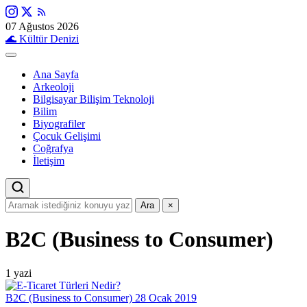
07 Ağustos 2026
🌊
Kültür Denizi
Ana Sayfa
Arkeoloji
Bilgisayar Bilişim Teknoloji
Bilim
Biyografiler
Çocuk Gelişimi
Coğrafya
İletişim
Ara
×
B2C (Business to Consumer)
1 yazi
B2C (Business to Consumer)
28 Ocak 2019