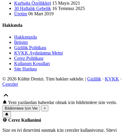
Kurbağa Özellikleri
15 Mayıs 2021
30 Haftalık Gebelik
16 Temmuz 2025
Üretim
06 Mart 2019
Hakkında
Hakkımızda
İletişim
Gizlilik Politikası
KVKK Aydınlatma Metni
Çerez Politikası
Kullanım Koşulları
Site Haritası
© 2026 Kültür Denizi. Tüm hakları saklıdır. |
Gizlilik
·
KVKK
·
Çerezler
🔔
Yeni yazilardan haberdar olmak icin bildirimlere izin verin.
Bildirimlere Izin Ver
×
🔔
🍪 Cerez Kullanimi
Size en iyi deneyimi sunmak icin cerezler kullaniyoruz. Siteyi