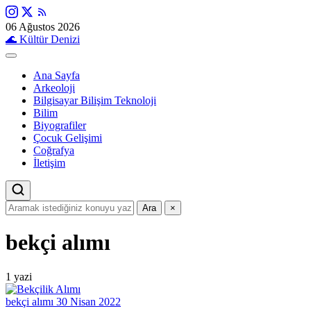
06 Ağustos 2026
🌊
Kültür Denizi
Ana Sayfa
Arkeoloji
Bilgisayar Bilişim Teknoloji
Bilim
Biyografiler
Çocuk Gelişimi
Coğrafya
İletişim
Ara
×
bekçi alımı
1 yazi
bekçi alımı
30 Nisan 2022