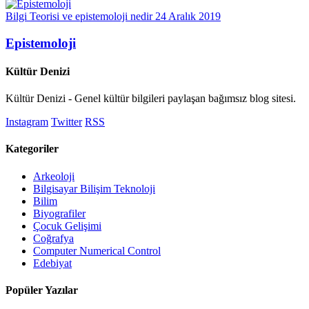
Bilgi Teorisi ve epistemoloji nedir
24 Aralık 2019
Epistemoloji
Kültür Denizi
Kültür Denizi - Genel kültür bilgileri paylaşan bağımsız blog sitesi.
Instagram
Twitter
RSS
Kategoriler
Arkeoloji
Bilgisayar Bilişim Teknoloji
Bilim
Biyografiler
Çocuk Gelişimi
Coğrafya
Computer Numerical Control
Edebiyat
Popüler Yazılar