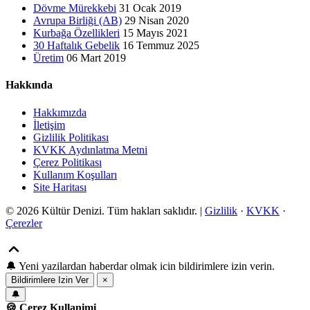
Dövme Mürekkebi
31 Ocak 2019
Avrupa Birliği (AB)
29 Nisan 2020
Kurbağa Özellikleri
15 Mayıs 2021
30 Haftalık Gebelik
16 Temmuz 2025
Üretim
06 Mart 2019
Hakkında
Hakkımızda
İletişim
Gizlilik Politikası
KVKK Aydınlatma Metni
Çerez Politikası
Kullanım Koşulları
Site Haritası
© 2026 Kültür Denizi. Tüm hakları saklıdır. |
Gizlilik
·
KVKK
·
Çerezler
🔔
Yeni yazilardan haberdar olmak icin bildirimlere izin verin.
Bildirimlere Izin Ver
×
🔔
🍪 Cerez Kullanimi