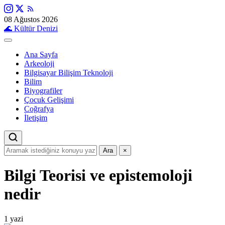
08 Ağustos 2026
🌊
Kültür Denizi
Ana Sayfa
Arkeoloji
Bilgisayar Bilişim Teknoloji
Bilim
Biyografiler
Çocuk Gelişimi
Coğrafya
İletişim
Ara
×
Bilgi Teorisi ve epistemoloji
nedir
1 yazi