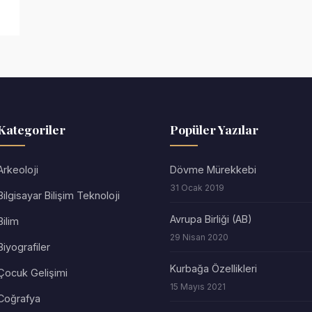
Kategoriler
Popüler Yazılar
Arkeoloji
Dövme Mürekkebi
31 Ocak 2019
Bilgisayar Bilişim Teknoloji
Avrupa Birliği (AB)
Bilim
29 Nisan 2020
Biyografiler
Kurbağa Özellikleri
Çocuk Gelişimi
15 Mayıs 2021
Coğrafya