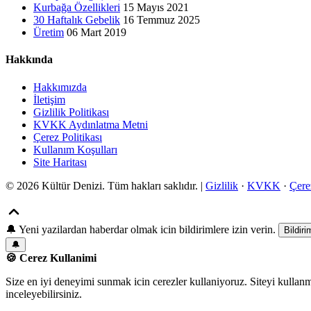
Kurbağa Özellikleri
15 Mayıs 2021
30 Haftalık Gebelik
16 Temmuz 2025
Üretim
06 Mart 2019
Hakkında
Hakkımızda
İletişim
Gizlilik Politikası
KVKK Aydınlatma Metni
Çerez Politikası
Kullanım Koşulları
Site Haritası
© 2026 Kültür Denizi. Tüm hakları saklıdır. |
Gizlilik
·
KVKK
·
Çere
🔔
Yeni yazilardan haberdar olmak icin bildirimlere izin verin.
Bildiri
🔔
🍪 Cerez Kullanimi
Size en iyi deneyimi sunmak icin cerezler kullaniyoruz. Siteyi kullan
inceleyebilirsiniz.