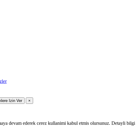
zler
mlere Izin Ver
×
maya devam ederek cerez kullanimi kabul etmis olursunuz. Detayli bilgi