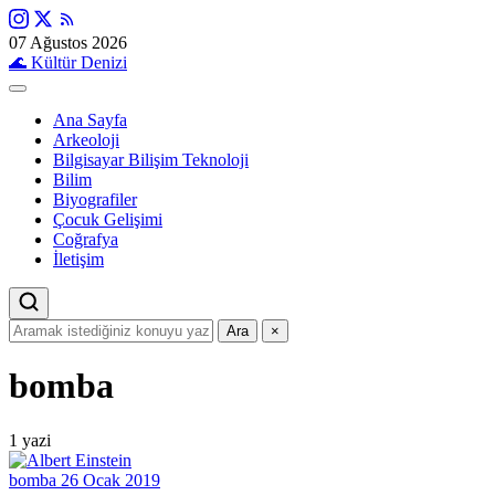
07 Ağustos 2026
🌊
Kültür Denizi
Ana Sayfa
Arkeoloji
Bilgisayar Bilişim Teknoloji
Bilim
Biyografiler
Çocuk Gelişimi
Coğrafya
İletişim
Ara
×
bomba
1 yazi
bomba
26 Ocak 2019