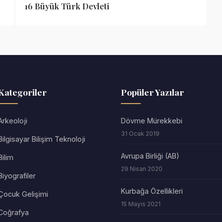
16 Büyük Türk Devleti
Kategoriler
Popüler Yazılar
Arkeoloji
Dövme Mürekkebi
31 Ocak 2019
Bilgisayar Bilişim Teknoloji
Avrupa Birliği (AB)
Bilim
29 Nisan 2020
Biyografiler
Kurbağa Özellikleri
Çocuk Gelişimi
15 Mayıs 2021
Coğrafya