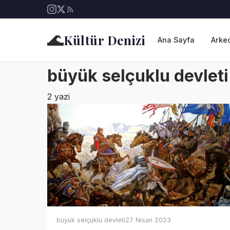
🌊
Kültür Denizi
Ana Sayfa
Arkeo
büyük selçuklu devleti
2 yazi
büyük selçuklu devleti
27 Nisan 2023