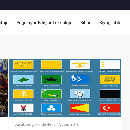
loji
Bilgisayar Bilişim Teknoloji
Bilim
Biyografiler
büyük selçuklu devleti
04 Şubat 2019