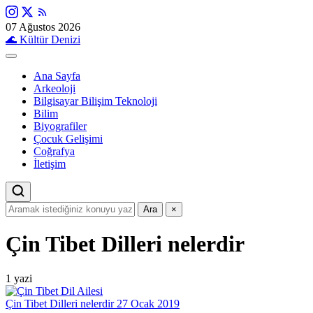
07 Ağustos 2026
🌊
Kültür Denizi
Ana Sayfa
Arkeoloji
Bilgisayar Bilişim Teknoloji
Bilim
Biyografiler
Çocuk Gelişimi
Coğrafya
İletişim
Ara
×
Çin Tibet Dilleri nelerdir
1 yazi
Çin Tibet Dilleri nelerdir
27 Ocak 2019