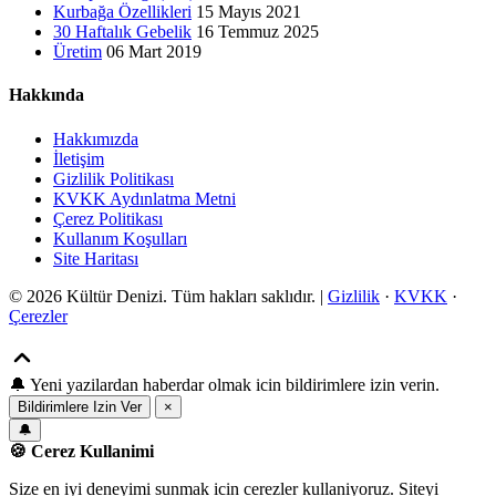
Kurbağa Özellikleri
15 Mayıs 2021
30 Haftalık Gebelik
16 Temmuz 2025
Üretim
06 Mart 2019
Hakkında
Hakkımızda
İletişim
Gizlilik Politikası
KVKK Aydınlatma Metni
Çerez Politikası
Kullanım Koşulları
Site Haritası
© 2026 Kültür Denizi. Tüm hakları saklıdır. |
Gizlilik
·
KVKK
·
Çerezler
🔔
Yeni yazilardan haberdar olmak icin bildirimlere izin verin.
Bildirimlere Izin Ver
×
🔔
🍪 Cerez Kullanimi
Size en iyi deneyimi sunmak icin cerezler kullaniyoruz. Siteyi