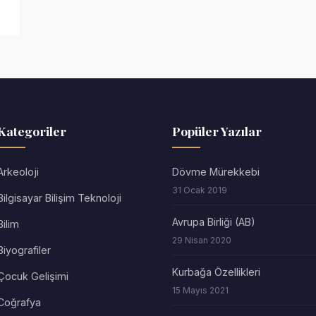
Kategoriler
Popüler Yazılar
Arkeoloji
Dövme Mürekkebi
31 Ocak 2019
Bilgisayar Bilişim Teknoloji
Avrupa Birliği (AB)
Bilim
29 Nisan 2020
Biyografiler
Kurbağa Özellikleri
Çocuk Gelişimi
15 Mayıs 2021
Coğrafya