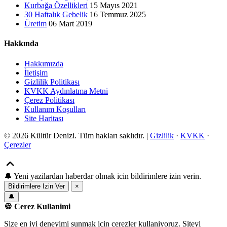
Kurbağa Özellikleri
15 Mayıs 2021
30 Haftalık Gebelik
16 Temmuz 2025
Üretim
06 Mart 2019
Hakkında
Hakkımızda
İletişim
Gizlilik Politikası
KVKK Aydınlatma Metni
Çerez Politikası
Kullanım Koşulları
Site Haritası
© 2026 Kültür Denizi. Tüm hakları saklıdır. |
Gizlilik
·
KVKK
·
Çerezler
🔔
Yeni yazilardan haberdar olmak icin bildirimlere izin verin.
Bildirimlere Izin Ver
×
🔔
🍪 Cerez Kullanimi
Size en iyi deneyimi sunmak icin cerezler kullaniyoruz. Siteyi