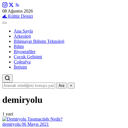
08 Ağustos 2026
🌊
Kültür Denizi
Ana Sayfa
Arkeoloji
Bilgisayar Bilişim Teknoloji
Bilim
Biyografiler
Çocuk Gelişimi
Coğrafya
İletişim
Ara
×
demiryolu
1 yazi
demiryolu
06 Mayıs 2021