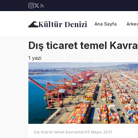
🌊
Kültür Denizi
Ana Sayfa
Arkeo
Dış ticaret temel Kavr
1 yazi
Dış ticaret temel Kavramları
05 Mayıs 2021