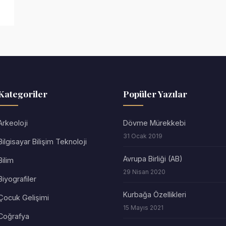
Kategoriler
Popüler Yazılar
Arkeoloji
Dövme Mürekkebi
31 Ocak 2019
Bilgisayar Bilişim Teknoloji
Avrupa Birliği (AB)
Bilim
29 Nisan 2020
Biyografiler
Kurbağa Özellikleri
Çocuk Gelişimi
15 Mayıs 2021
Coğrafya