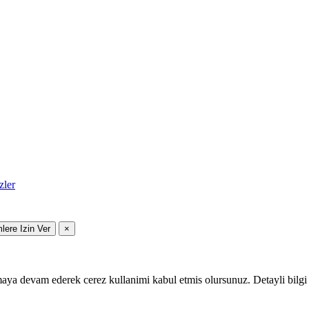
zler
mlere Izin Ver
×
maya devam ederek cerez kullanimi kabul etmis olursunuz. Detayli bilgi