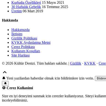
Kurbağa Özellikleri
15 Mayıs 2021
30 Haftalık Gebelik
16 Temmuz 2025
Üretim
06 Mart 2019
Hakkında
Hakkımızda
İletişim
Gizlilik Politikası
KVKK Aydınlatma Metni
Çerez Politikası
Kullanım Koşulları
Site Haritası
© 2026 Kültür Denizi. Tüm hakları saklıdır. |
Gizlilik
·
KVKK
·
Çere
🔔
Yeni yazilardan haberdar olmak icin bildirimlere izin verin.
Bildiri
🔔
🍪 Cerez Kullanimi
Size en iyi deneyimi sunmak icin cerezler kullaniyoruz. Siteyi kullan
inceleyebilirsiniz.