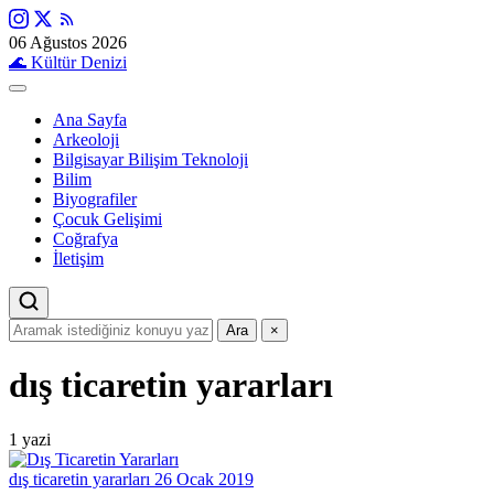
06 Ağustos 2026
🌊
Kültür Denizi
Ana Sayfa
Arkeoloji
Bilgisayar Bilişim Teknoloji
Bilim
Biyografiler
Çocuk Gelişimi
Coğrafya
İletişim
Ara
×
dış ticaretin yararları
1 yazi
dış ticaretin yararları
26 Ocak 2019