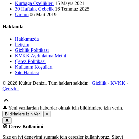
Kurbağa Özellikleri
15 Mayıs 2021
30 Haftalık Gebelik
16 Temmuz 2025
Üretim
06 Mart 2019
Hakkında
Hakkımızda
İletişim
Gizlilik Politikası
KVKK Aydınlatma Metni
Çerez Politikası
Kullanım Koşulları
Site Haritası
© 2026 Kültür Denizi. Tüm hakları saklıdır. |
Gizlilik
·
KVKK
·
Çerezler
🔔
Yeni yazilardan haberdar olmak icin bildirimlere izin verin.
Bildirimlere Izin Ver
×
🔔
🍪 Cerez Kullanimi
Size en iyi deneyimi sunmak icin cerezler kullaniyoruz. Siteyi