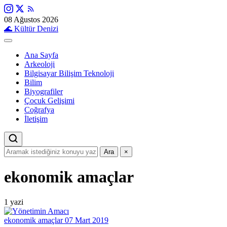
08 Ağustos 2026
🌊
Kültür Denizi
Ana Sayfa
Arkeoloji
Bilgisayar Bilişim Teknoloji
Bilim
Biyografiler
Çocuk Gelişimi
Coğrafya
İletişim
Ara
×
ekonomik amaçlar
1 yazi
ekonomik amaçlar
07 Mart 2019