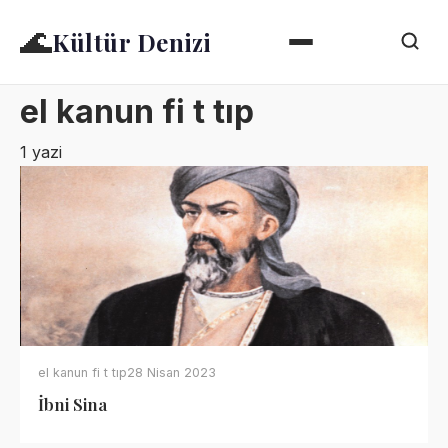
🌊
Kültür Denizi
el kanun fi t tıp
1 yazi
el kanun fi t tıp
28 Nisan 2023
İbni Sina