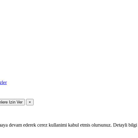
zler
mlere Izin Ver
×
maya devam ederek cerez kullanimi kabul etmis olursunuz. Detayli bilgi