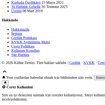
Kurbağa Özellikleri
15 Mayıs 2021
30 Haftalık Gebelik
16 Temmuz 2025
Üretim
06 Mart 2019
Hakkında
Hakkımızda
İletişim
Gizlilik Politikası
KVKK Aydınlatma Metni
Çerez Politikası
Kullanım Koşulları
Site Haritası
© 2026 Kültür Denizi. Tüm hakları saklıdır. |
Gizlilik
·
KVKK
·
Çere
🔔
Yeni yazilardan haberdar olmak icin bildirimlere izin verin.
Bildiri
🔔
🍪 Cerez Kullanimi
Size en iyi deneyimi sunmak icin cerezler kullaniyoruz. Siteyi kullan
inceleyebilirsiniz.