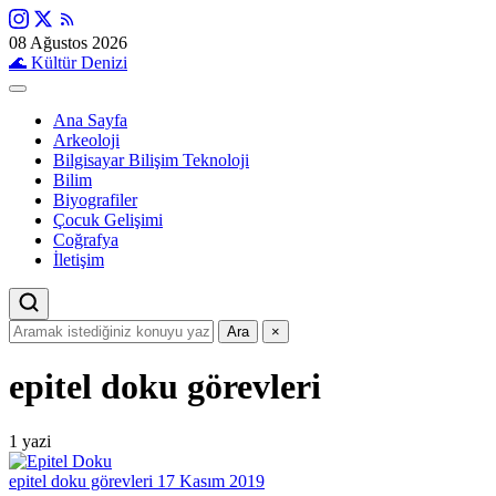
08 Ağustos 2026
🌊
Kültür Denizi
Ana Sayfa
Arkeoloji
Bilgisayar Bilişim Teknoloji
Bilim
Biyografiler
Çocuk Gelişimi
Coğrafya
İletişim
Ara
×
epitel doku görevleri
1 yazi
epitel doku görevleri
17 Kasım 2019