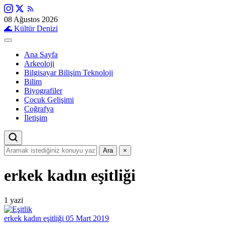
08 Ağustos 2026
🌊
Kültür Denizi
Ana Sayfa
Arkeoloji
Bilgisayar Bilişim Teknoloji
Bilim
Biyografiler
Çocuk Gelişimi
Coğrafya
İletişim
Ara
×
erkek kadın eşitliği
1 yazi
erkek kadın eşitliği
05 Mart 2019