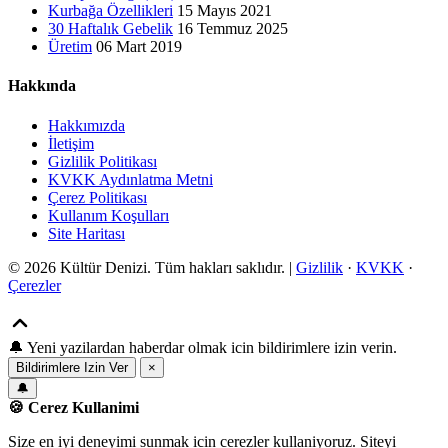
Kurbağa Özellikleri
15 Mayıs 2021
30 Haftalık Gebelik
16 Temmuz 2025
Üretim
06 Mart 2019
Hakkında
Hakkımızda
İletişim
Gizlilik Politikası
KVKK Aydınlatma Metni
Çerez Politikası
Kullanım Koşulları
Site Haritası
© 2026 Kültür Denizi. Tüm hakları saklıdır. |
Gizlilik
·
KVKK
·
Çerezler
🔔
Yeni yazilardan haberdar olmak icin bildirimlere izin verin.
Bildirimlere Izin Ver
×
🔔
🍪 Cerez Kullanimi
Size en iyi deneyimi sunmak icin cerezler kullaniyoruz. Siteyi