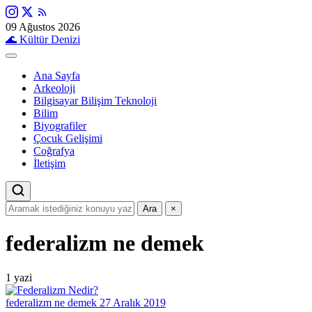
09 Ağustos 2026
🌊
Kültür Denizi
Ana Sayfa
Arkeoloji
Bilgisayar Bilişim Teknoloji
Bilim
Biyografiler
Çocuk Gelişimi
Coğrafya
İletişim
Ara
×
federalizm ne demek
1 yazi
federalizm ne demek
27 Aralık 2019