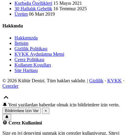
Kurbağa Özellikleri
15 Mayıs 2021
30 Haftalık Gebelik
16 Temmuz 2025
Üretim
06 Mart 2019
Hakkında
Hakkımızda
İletişim
Gizlilik Politikası
KVKK Aydınlatma Metni
Çerez Politikası
Kullanım Koşulları
Site Haritası
© 2026 Kültür Denizi. Tüm hakları saklıdır. |
Gizlilik
·
KVKK
·
Çerezler
🔔
Yeni yazilardan haberdar olmak icin bildirimlere izin verin.
Bildirimlere Izin Ver
×
🔔
🍪 Cerez Kullanimi
Size en iyi deneyimi sunmak icin cerezler kullaniyoruz. Siteyi