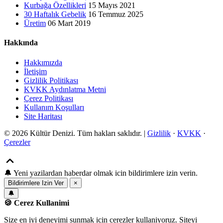
Kurbağa Özellikleri
15 Mayıs 2021
30 Haftalık Gebelik
16 Temmuz 2025
Üretim
06 Mart 2019
Hakkında
Hakkımızda
İletişim
Gizlilik Politikası
KVKK Aydınlatma Metni
Çerez Politikası
Kullanım Koşulları
Site Haritası
© 2026 Kültür Denizi. Tüm hakları saklıdır. |
Gizlilik
·
KVKK
·
Çerezler
🔔
Yeni yazilardan haberdar olmak icin bildirimlere izin verin.
Bildirimlere Izin Ver
×
🔔
🍪 Cerez Kullanimi
Size en iyi deneyimi sunmak icin cerezler kullaniyoruz. Siteyi