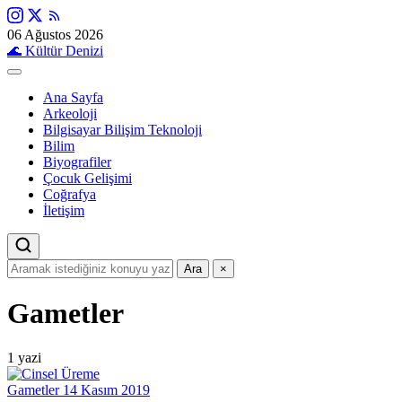
06 Ağustos 2026
🌊
Kültür Denizi
Ana Sayfa
Arkeoloji
Bilgisayar Bilişim Teknoloji
Bilim
Biyografiler
Çocuk Gelişimi
Coğrafya
İletişim
Ara
×
Gametler
1 yazi
Gametler
14 Kasım 2019