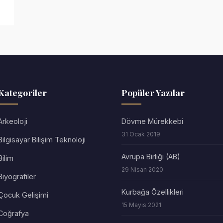
Kategoriler
Popüler Yazılar
Arkeoloji
Dövme Mürekkebi
31 Ocak 2019
Bilgisayar Bilişim Teknoloji
Avrupa Birliği (AB)
Bilim
29 Nisan 2020
Biyografiler
Kurbağa Özellikleri
Çocuk Gelişimi
15 Mayıs 2021
Coğrafya