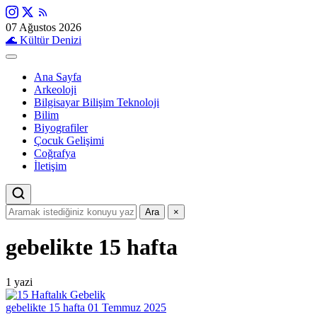
07 Ağustos 2026
🌊
Kültür Denizi
Ana Sayfa
Arkeoloji
Bilgisayar Bilişim Teknoloji
Bilim
Biyografiler
Çocuk Gelişimi
Coğrafya
İletişim
Ara
×
gebelikte 15 hafta
1 yazi
gebelikte 15 hafta
01 Temmuz 2025