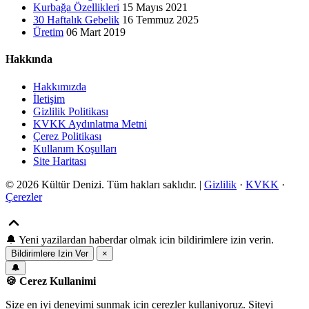
Kurbağa Özellikleri
15 Mayıs 2021
30 Haftalık Gebelik
16 Temmuz 2025
Üretim
06 Mart 2019
Hakkında
Hakkımızda
İletişim
Gizlilik Politikası
KVKK Aydınlatma Metni
Çerez Politikası
Kullanım Koşulları
Site Haritası
© 2026 Kültür Denizi. Tüm hakları saklıdır. |
Gizlilik
·
KVKK
·
Çerezler
🔔
Yeni yazilardan haberdar olmak icin bildirimlere izin verin.
Bildirimlere Izin Ver
×
🔔
🍪 Cerez Kullanimi
Size en iyi deneyimi sunmak icin cerezler kullaniyoruz. Siteyi