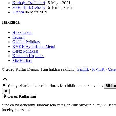
Kurbağa Özellikleri
15 Mayıs 2021
30 Haftalık Gebelik
16 Temmuz 2025
Üretim
06 Mart 2019
Hakkında
Hakkımızda
İletişim
Gizlilik Politikası
KVKK Aydınlatma Metni
Çerez Politikası
Kullanım Koşulları
Site Haritası
© 2026 Kültür Denizi. Tüm hakları saklıdır. |
Gizlilik
·
KVKK
·
Çere
🔔
Yeni yazilardan haberdar olmak icin bildirimlere izin verin.
Bildiri
🔔
🍪 Cerez Kullanimi
Size en iyi deneyimi sunmak icin cerezler kullaniyoruz. Siteyi kullan
inceleyebilirsiniz.