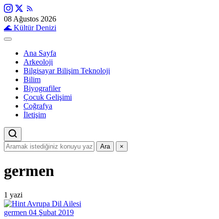
08 Ağustos 2026
🌊
Kültür Denizi
Ana Sayfa
Arkeoloji
Bilgisayar Bilişim Teknoloji
Bilim
Biyografiler
Çocuk Gelişimi
Coğrafya
İletişim
Ara
×
germen
1 yazi
germen
04 Şubat 2019