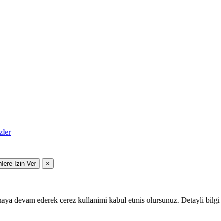
zler
mlere Izin Ver
×
maya devam ederek cerez kullanimi kabul etmis olursunuz. Detayli bilgi