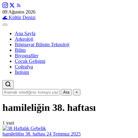
09 Ağustos 2026
🌊
Kültür Denizi
Ana Sayfa
Arkeoloji
Bilgisayar Bilişim Teknoloji
Bilim
Biyografiler
Çocuk Gelişimi
Coğrafya
İletişim
Ara
×
hamileliğin 38. haftası
1 yazi
hamileliğin 38. haftası
24 Temmuz 2025