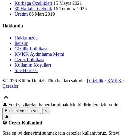
Kurbağa Özellikleri
15 Mayıs 2021
30 Haftalık Gebelik
16 Temmuz 2025
Üretim
06 Mart 2019
Hakkında
Hakkımızda
İletişim
Gizlilik Politikası
KVKK Aydınlatma Metni
Çerez Politikası
Kullanım Koşulları
Site Haritası
© 2026 Kültür Denizi. Tüm hakları saklıdır. |
Gizlilik
·
KVKK
·
Çerezler
🔔
Yeni yazilardan haberdar olmak icin bildirimlere izin verin.
Bildirimlere Izin Ver
×
🔔
🍪 Cerez Kullanimi
Size en iyi deneyimi sunmak icin cerezler kullaniyoruz. Siteyi