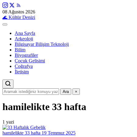
08 Ağustos 2026
🌊
Kültür Denizi
Ana Sayfa
Arkeoloji
Bilgisayar Bilişim Teknoloji
Bilim
Biyografiler
Çocuk Gelişimi
Coğrafya
İletişim
Ara
×
hamilelikte 33 hafta
1 yazi
hamilelikte 33 hafta
19 Temmuz 2025