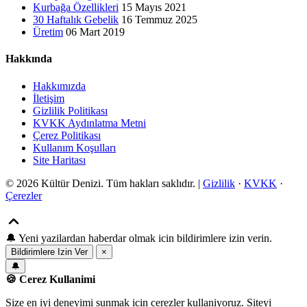
Kurbağa Özellikleri
15 Mayıs 2021
30 Haftalık Gebelik
16 Temmuz 2025
Üretim
06 Mart 2019
Hakkında
Hakkımızda
İletişim
Gizlilik Politikası
KVKK Aydınlatma Metni
Çerez Politikası
Kullanım Koşulları
Site Haritası
© 2026 Kültür Denizi. Tüm hakları saklıdır. |
Gizlilik
·
KVKK
·
Çerezler
🔔
Yeni yazilardan haberdar olmak icin bildirimlere izin verin.
Bildirimlere Izin Ver
×
🔔
🍪 Cerez Kullanimi
Size en iyi deneyimi sunmak icin cerezler kullaniyoruz. Siteyi