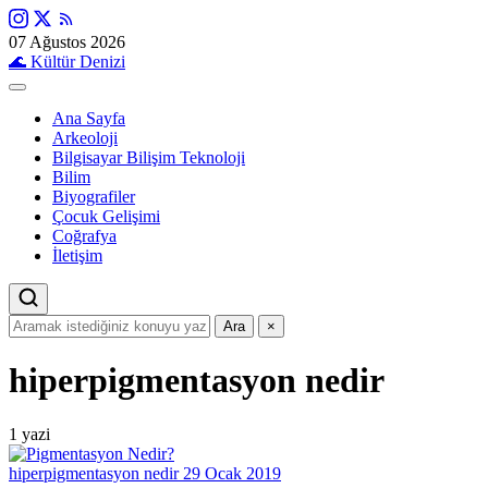
07 Ağustos 2026
🌊
Kültür Denizi
Ana Sayfa
Arkeoloji
Bilgisayar Bilişim Teknoloji
Bilim
Biyografiler
Çocuk Gelişimi
Coğrafya
İletişim
Ara
×
hiperpigmentasyon nedir
1 yazi
hiperpigmentasyon nedir
29 Ocak 2019