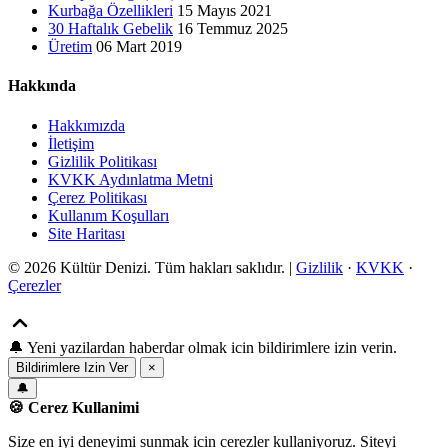
Kurbağa Özellikleri
15 Mayıs 2021
30 Haftalık Gebelik
16 Temmuz 2025
Üretim
06 Mart 2019
Hakkında
Hakkımızda
İletişim
Gizlilik Politikası
KVKK Aydınlatma Metni
Çerez Politikası
Kullanım Koşulları
Site Haritası
© 2026 Kültür Denizi. Tüm hakları saklıdır. |
Gizlilik
·
KVKK
·
Çerezler
🔔
Yeni yazilardan haberdar olmak icin bildirimlere izin verin.
Bildirimlere Izin Ver
×
🔔
🍪 Cerez Kullanimi
Size en iyi deneyimi sunmak icin cerezler kullaniyoruz. Siteyi