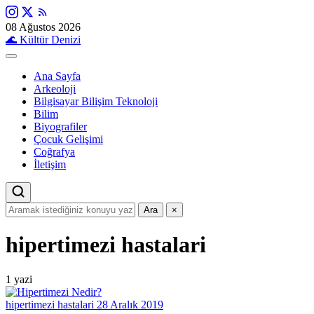
08 Ağustos 2026
🌊
Kültür Denizi
Ana Sayfa
Arkeoloji
Bilgisayar Bilişim Teknoloji
Bilim
Biyografiler
Çocuk Gelişimi
Coğrafya
İletişim
Ara
×
hipertimezi hastalari
1 yazi
hipertimezi hastalari
28 Aralık 2019