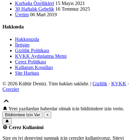
Kurbağa Özellikleri
15 Mayıs 2021
30 Haftalık Gebelik
16 Temmuz 2025
Üretim
06 Mart 2019
Hakkında
Hakkımızda
İletişim
Gizlilik Politikası
KVKK Aydınlatma Metni
Çerez Politikası
Kullanım Koşulları
Site Haritası
© 2026 Kültür Denizi. Tüm hakları saklıdır. |
Gizlilik
·
KVKK
·
Çerezler
🔔
Yeni yazilardan haberdar olmak icin bildirimlere izin verin.
Bildirimlere Izin Ver
×
🔔
🍪 Cerez Kullanimi
Size en iyi deneyimi sunmak icin cerezler kullaniyoruz. Siteyi