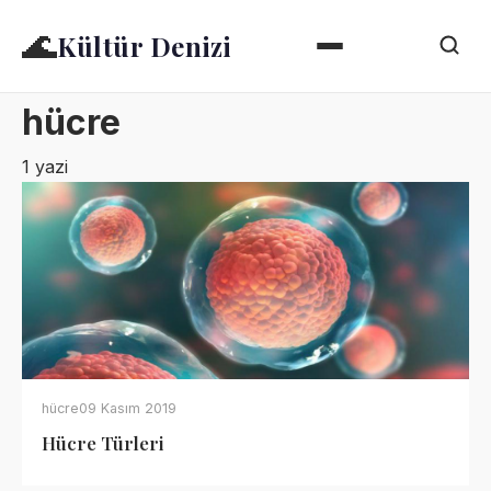
🌊
Kültür Denizi
hücre
1 yazi
hücre
09 Kasım 2019
Hücre Türleri