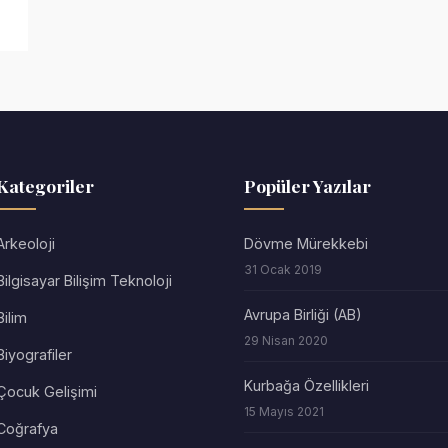
Kategoriler
Popüler Yazılar
Arkeoloji
Dövme Mürekkebi
31 Ocak 2019
Bilgisayar Bilişim Teknoloji
Avrupa Birliği (AB)
Bilim
29 Nisan 2020
Biyografiler
Kurbağa Özellikleri
Çocuk Gelişimi
15 Mayıs 2021
Coğrafya