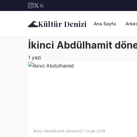
🌊
Kültür Denizi
Ana Sayfa
Arkeo
İkinci Abdülhamit dön
1 yazi
İkinci Abdülhamit dönemi
27 Ocak 2019