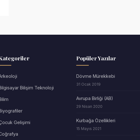
Kategoriler
Popüler Yazılar
Arkeoloji
Dövme Mürekkebi
31 Ocak 2019
Bilgisayar Bilişim Teknoloji
Avrupa Birliği (AB)
Bilim
29 Nisan 2020
Biyografiler
Kurbağa Özellikleri
Çocuk Gelişimi
15 Mayıs 2021
Coğrafya