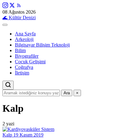
08 Ağustos 2026
🌊
Kültür Denizi
Ana Sayfa
Arkeoloji
Bilgisayar Bilişim Teknoloji
Bilim
Biyografiler
Çocuk Gelişimi
Coğrafya
İletişim
Ara
×
Kalp
2 yazi
Kalp
19 Kasım 2019