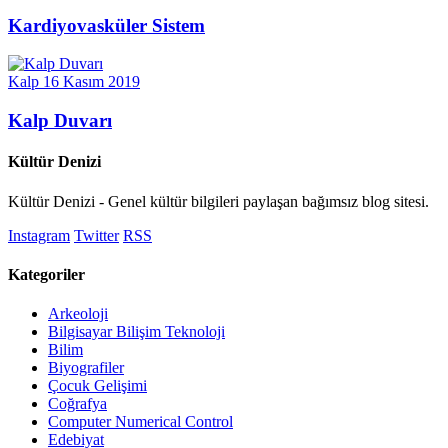
Kardiyovasküler Sistem
Kalp
16 Kasım 2019
Kalp Duvarı
Kültür Denizi
Kültür Denizi - Genel kültür bilgileri paylaşan bağımsız blog sitesi.
Instagram
Twitter
RSS
Kategoriler
Arkeoloji
Bilgisayar Bilişim Teknoloji
Bilim
Biyografiler
Çocuk Gelişimi
Coğrafya
Computer Numerical Control
Edebiyat