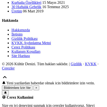
Kurbağa Özellikleri
15 Mayıs 2021
30 Haftalık Gebelik
16 Temmuz 2025
Üretim
06 Mart 2019
Hakkında
Hakkımızda
İletişim
Gizlilik Politikası
KVKK Aydınlatma Metni
Çerez Politikası
Kullanım Koşulları
Site Haritası
© 2026 Kültür Denizi. Tüm hakları saklıdır. |
Gizlilik
·
KVKK
·
Çerezler
🔔
Yeni yazilardan haberdar olmak icin bildirimlere izin verin.
Bildirimlere Izin Ver
×
🔔
🍪 Cerez Kullanimi
Size en iyi deneyimi sunmak icin cerezler kullaniyoruz. Siteyi