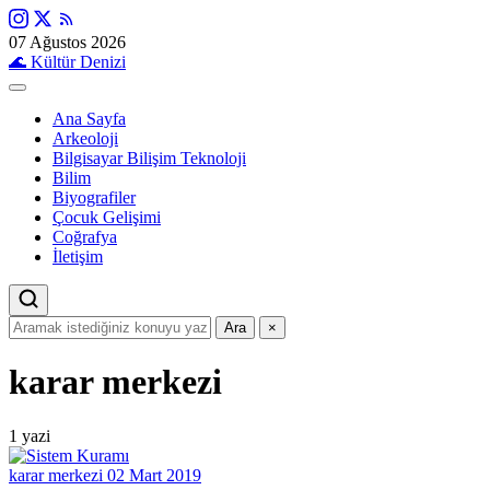
07 Ağustos 2026
🌊
Kültür Denizi
Ana Sayfa
Arkeoloji
Bilgisayar Bilişim Teknoloji
Bilim
Biyografiler
Çocuk Gelişimi
Coğrafya
İletişim
Ara
×
karar merkezi
1 yazi
karar merkezi
02 Mart 2019