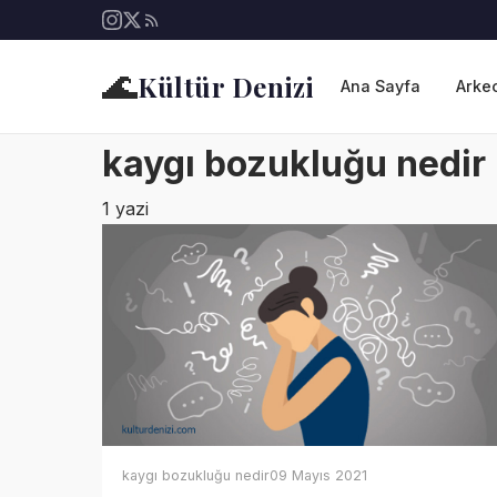
🌊
Kültür Denizi
Ana Sayfa
Arkeo
kaygı bozukluğu nedir
1 yazi
kaygı bozukluğu nedir
09 Mayıs 2021