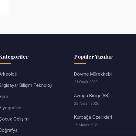
Kategoriler
Popüler Yazılar
Arkeoloji
Dövme Mürekkebi
31 Ocak 2019
Bilgisayar Bilişim Teknoloji
Avrupa Birliği (AB)
Bilim
29 Nisan 2020
Biyografiler
Kurbağa Özellikleri
Çocuk Gelişimi
15 Mayıs 2021
Coğrafya