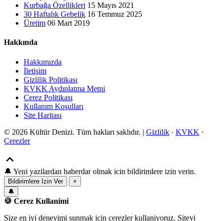
Kurbağa Özellikleri
15 Mayıs 2021
30 Haftalık Gebelik
16 Temmuz 2025
Üretim
06 Mart 2019
Hakkında
Hakkımızda
İletişim
Gizlilik Politikası
KVKK Aydınlatma Metni
Çerez Politikası
Kullanım Koşulları
Site Haritası
© 2026 Kültür Denizi. Tüm hakları saklıdır. |
Gizlilik
·
KVKK
·
Çerezler
🔔
Yeni yazilardan haberdar olmak icin bildirimlere izin verin.
Bildirimlere Izin Ver
×
🔔
🍪 Cerez Kullanimi
Size en iyi deneyimi sunmak icin cerezler kullaniyoruz. Siteyi