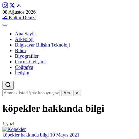
08 Ağustos 2026
🌊
Kültür Denizi
Ana Sayfa
Arkeoloji
Bilgisayar Bilişim Teknoloji
Bilim
Biyografiler
Çocuk Gelişimi
Coğrafya
İletişim
Ara
×
köpekler hakkında bilgi
1 yazi
köpekler hakkında bilgi
10 Mayıs 2021