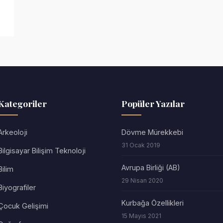
Kategoriler
Popüler Yazılar
Arkeoloji
Dövme Mürekkebi
31 Ocak 2019
Bilgisayar Bilişim Teknoloji
Avrupa Birliği (AB)
Bilim
29 Nisan 2020
Biyografiler
Kurbağa Özellikleri
Çocuk Gelişimi
15 Mayıs 2021