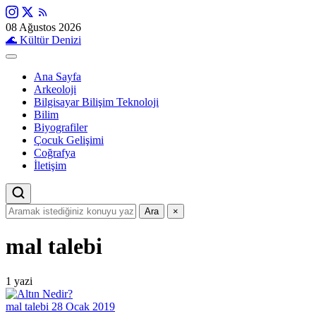
08 Ağustos 2026
🌊
Kültür Denizi
Ana Sayfa
Arkeoloji
Bilgisayar Bilişim Teknoloji
Bilim
Biyografiler
Çocuk Gelişimi
Coğrafya
İletişim
Ara
×
mal talebi
1 yazi
mal talebi
28 Ocak 2019