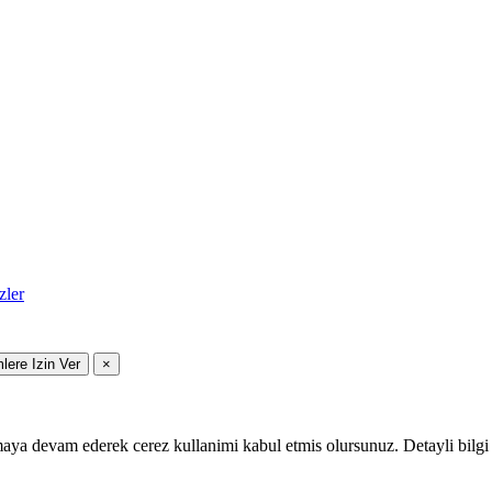
zler
mlere Izin Ver
×
maya devam ederek cerez kullanimi kabul etmis olursunuz. Detayli bilgi