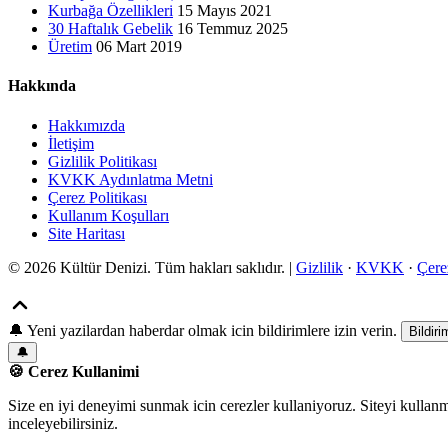
Kurbağa Özellikleri
15 Mayıs 2021
30 Haftalık Gebelik
16 Temmuz 2025
Üretim
06 Mart 2019
Hakkında
Hakkımızda
İletişim
Gizlilik Politikası
KVKK Aydınlatma Metni
Çerez Politikası
Kullanım Koşulları
Site Haritası
© 2026 Kültür Denizi. Tüm hakları saklıdır. |
Gizlilik
·
KVKK
·
Çere
🔔
Yeni yazilardan haberdar olmak icin bildirimlere izin verin.
Bildiri
🔔
🍪 Cerez Kullanimi
Size en iyi deneyimi sunmak icin cerezler kullaniyoruz. Siteyi kullan
inceleyebilirsiniz.