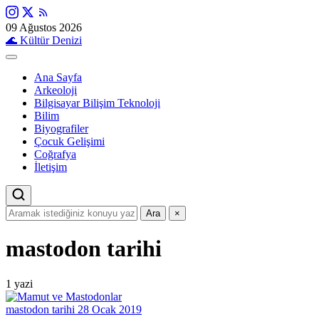
09 Ağustos 2026
🌊
Kültür Denizi
Ana Sayfa
Arkeoloji
Bilgisayar Bilişim Teknoloji
Bilim
Biyografiler
Çocuk Gelişimi
Coğrafya
İletişim
Ara
×
mastodon tarihi
1 yazi
mastodon tarihi
28 Ocak 2019