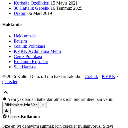
Kurbağa Özellikleri
15 Mayıs 2021
30 Haftalık Gebelik
16 Temmuz 2025
Üretim
06 Mart 2019
Hakkında
Hakkımızda
İletişim
Gizlilik Politikası
KVKK Aydınlatma Metni
Çerez Politikası
Kullanım Koşulları
Site Haritası
© 2026 Kültür Denizi. Tüm hakları saklıdır. |
Gizlilik
·
KVKK
·
Çerezler
🔔
Yeni yazilardan haberdar olmak icin bildirimlere izin verin.
Bildirimlere Izin Ver
×
🔔
🍪 Cerez Kullanimi
Size en iyi deneyimi sunmak icin cerezler kullaniyoruz. Siteyi