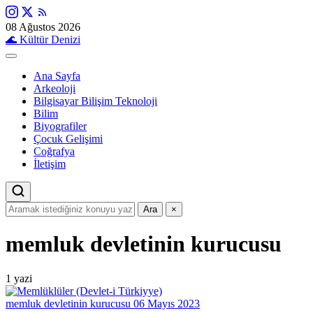
08 Ağustos 2026
🌊
Kültür Denizi
Ana Sayfa
Arkeoloji
Bilgisayar Bilişim Teknoloji
Bilim
Biyografiler
Çocuk Gelişimi
Coğrafya
İletişim
Ara
×
memluk devletinin kurucusu
1 yazi
memluk devletinin kurucusu
06 Mayıs 2023