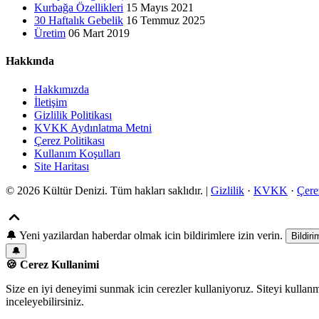
Kurbağa Özellikleri
15 Mayıs 2021
30 Haftalık Gebelik
16 Temmuz 2025
Üretim
06 Mart 2019
Hakkında
Hakkımızda
İletişim
Gizlilik Politikası
KVKK Aydınlatma Metni
Çerez Politikası
Kullanım Koşulları
Site Haritası
© 2026 Kültür Denizi. Tüm hakları saklıdır. |
Gizlilik
·
KVKK
·
Çere
🔔
Yeni yazilardan haberdar olmak icin bildirimlere izin verin.
Bildiri
🔔
🍪 Cerez Kullanimi
Size en iyi deneyimi sunmak icin cerezler kullaniyoruz. Siteyi kullan
inceleyebilirsiniz.