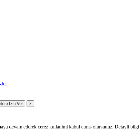
zler
mlere Izin Ver
×
maya devam ederek cerez kullanimi kabul etmis olursunuz. Detayli bilgi